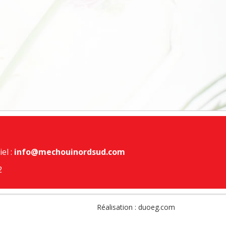
el :
info@mechouinordsud.com
2
Réalisation :
duoeg.com