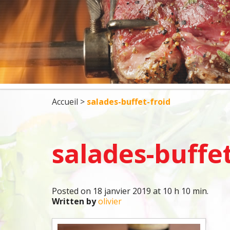
DÉJEUNERS
BBQ
5 À 7 ET COCKTA
Accueil
>
salades-buffet-froid
salades-buffet
Posted on 18 janvier 2019 at 10 h 10 min.
Written by
olivier