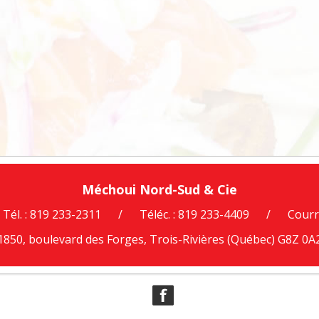
Méchoui Nord-Sud & Cie
Tél. : 819 233-2311
/
Téléc. : 819 233-4409
/
Courri
1850, boulevard des Forges, Trois-Rivières (Québec) G8Z 0A