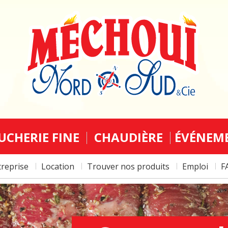
UCHERIE FINE
CHAUDIÈRE
ÉVÉNEM
treprise
Location
Trouver nos produits
Emploi
F
5 À
COCKTA