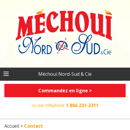
Méchoui Nord-Sud & Cie
Commandez en ligne >
1 866 231-2311
ou par téléphone
Accueil
>
Contact