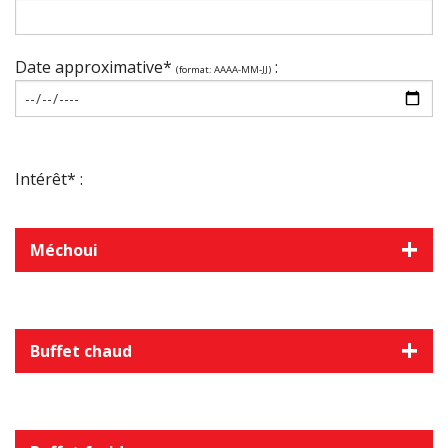
Date approximative*
:
(format: AAAA-MM-JJ)
Intérêt* :
Méchoui
Buffet chaud