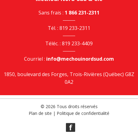
Sans frais :
1 866 231-2311
Tél. : 819 233-2311
Téléc. : 819 233-4409
Courriel :
info@mechouinordsud.com
1850, boulevard des Forges, Trois-Rivières (Québec) G8Z
0A2
© 2026 Tous droits réservés
Plan de site
|
Politique de confidentialité