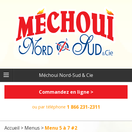
Méchoui Nord-Sud & Cie
Commandez en ligne >
1 866 231-2311
ou par téléphone
Accueil
>
Menus
>
Menu 5 à 7 #2