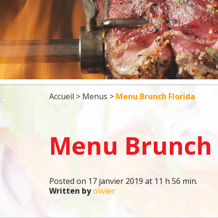
DÉJEUNERS
BBQ
5 À 7 ET COCKTA
Accueil
>
Menus
>
Menu Brunch Florida
Menu Brunch 
Posted on 17 janvier 2019 at 11 h 56 min.
Written by
olivier