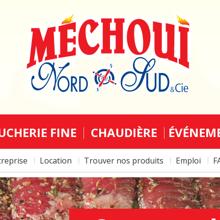
UCHERIE FINE
CHAUDIÈRE
ÉVÉNEM
treprise
Location
Trouver nos produits
Emploi
F
5 À
COCKTA