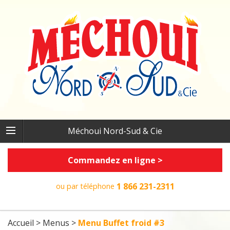
Méchoui Nord-Sud & Cie
Commandez en ligne >
1 866 231-2311
ou par téléphone
Accueil
>
Menus
>
Menu Buffet froid #3