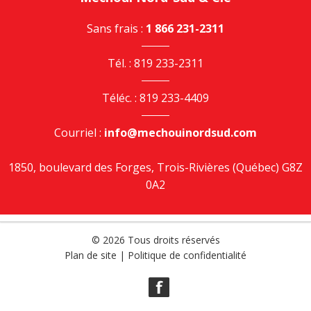
Sans frais :
1 866 231-2311
Tél. : 819 233-2311
Téléc. : 819 233-4409
Courriel :
info@mechouinordsud.com
1850, boulevard des Forges, Trois-Rivières (Québec) G8Z
0A2
© 2026 Tous droits réservés
Plan de site
|
Politique de confidentialité