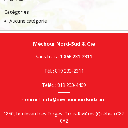
Catégories
Aucune catégorie
Méchoui Nord-Sud & Cie
Sans frais :
1 866 231-2311
Tél. : 819 233-2311
Téléc. : 819 233-4409
Courriel :
info@mechouinordsud.com
1850, boulevard des Forges, Trois-Rivières (Québec) G8Z
0A2