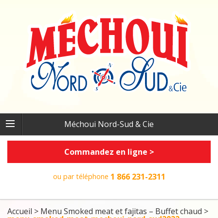
Méchoui Nord-Sud & Cie
Commandez en ligne >
1 866 231-2311
ou par téléphone
Accueil
>
Menu Smoked meat et fajitas – Buffet chaud
>