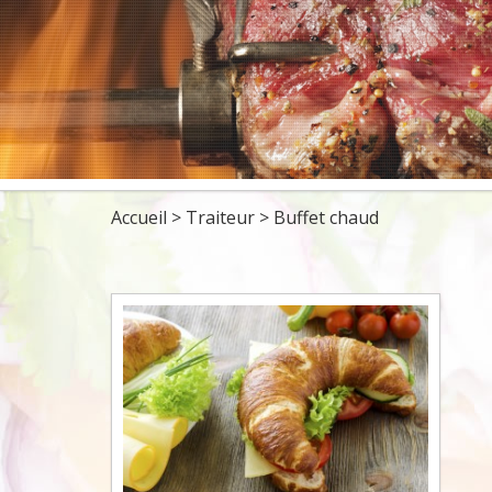
DÉJEUNERS
BBQ
5 À 7 ET COCKTA
Accueil
>
Traiteur
>
Buffet chaud