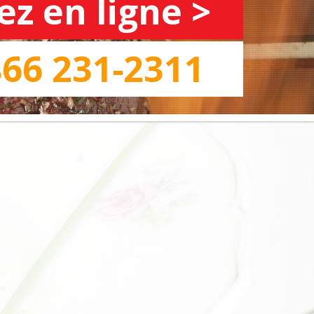
 en ligne >
ENTS CORPORATIFS
866 231-2311
ENTS PRIVÉS
AGES
 SPÉCIAUX