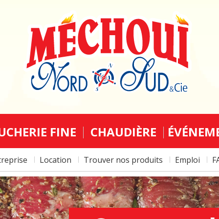
UCHERIE FINE
CHAUDIÈRE
ÉVÉNEM
treprise
Location
Trouver nos produits
Emploi
F
5 À
COCKTA