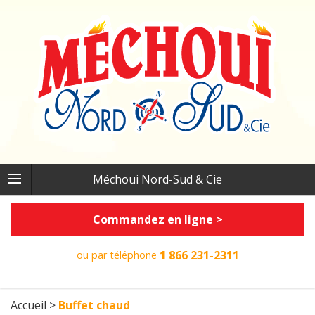
Méchoui Nord-Sud & Cie
Commandez en ligne >
1 866 231-2311
ou par téléphone
Accueil
>
Buffet chaud