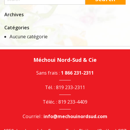
Archives
Catégories
Aucune catégorie
Méchoui Nord-Sud & Cie
Sans frais :
1 866 231-2311
Tél. : 819 233-2311
Téléc. : 819 233-4409
Courriel :
info@mechouinordsud.com