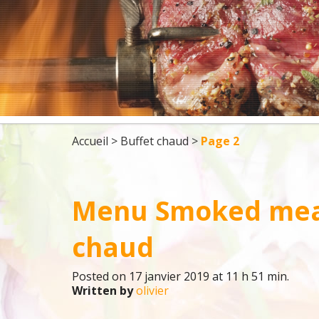
DÉJEUNERS
BBQ
5 À 7 ET COCKTA
Accueil
>
Buffet chaud
>
Page 2
Menu Smoked meat 
chaud
Posted on 17 janvier 2019 at 11 h 51 min.
Written by
olivier