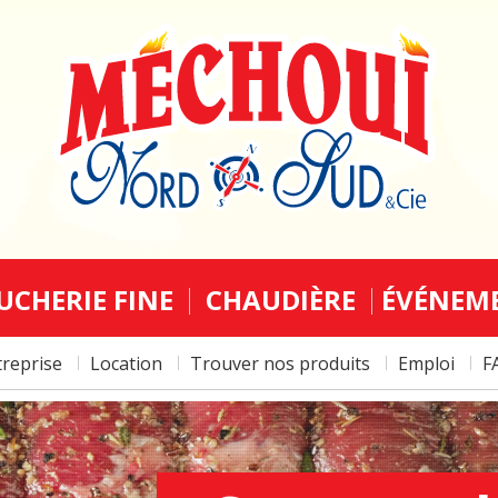
UCHERIE FINE
CHAUDIÈRE
ÉVÉNEM
treprise
Location
Trouver nos produits
Emploi
F
5 À
COCKTA